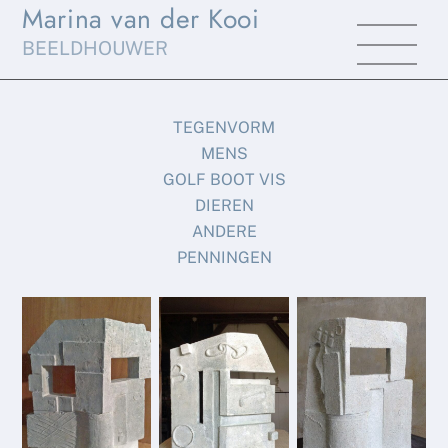
Marina van der Kooi
Skip
Men
to
BEELDHOUWER
content
TEGENVORM
MENS
GOLF BOOT VIS
DIEREN
ANDERE
PENNINGEN