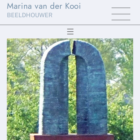
Marina van der Kooi
Skip
Men
to
BEELDHOUWER
content
Menu