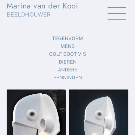
Marina van der Kooi
Skip
Men
to
BEELDHOUWER
content
TEGENVORM
MENS
GOLF BOOT VIS
DIEREN
ANDERE
PENNINGEN