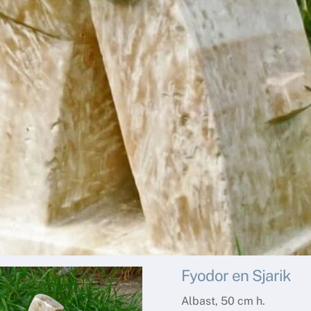
Fyodor en Sjarik
Albast, 50 cm h.