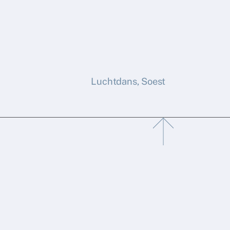
Luchtdans, Soest
Back
To
Top