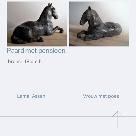
Paard met pensioen.
brons, 18 cm h
Lama, Assen
Vrouw met poes
Back
To
Top