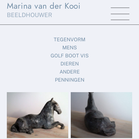
Marina van der Kooi
Skip
Men
to
BEELDHOUWER
content
TEGENVORM
MENS
GOLF BOOT VIS
DIEREN
ANDERE
PENNINGEN