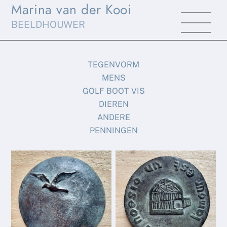
Marina van der Kooi
Skip
Men
to
BEELDHOUWER
content
TEGENVORM
MENS
GOLF BOOT VIS
DIEREN
ANDERE
PENNINGEN