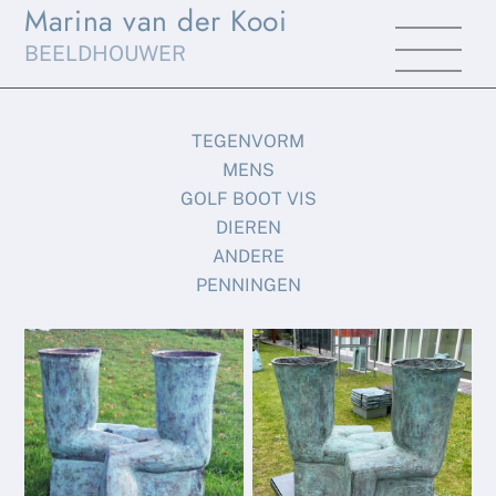
Marina van der Kooi
Skip
Men
to
BEELDHOUWER
content
TEGENVORM
MENS
GOLF BOOT VIS
DIEREN
ANDERE
PENNINGEN