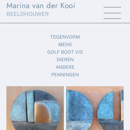
Marina van der Kooi
Skip
Men
to
BEELDHOUWER
content
TEGENVORM
MENS
GOLF BOOT VIS
DIEREN
ANDERE
PENNINGEN