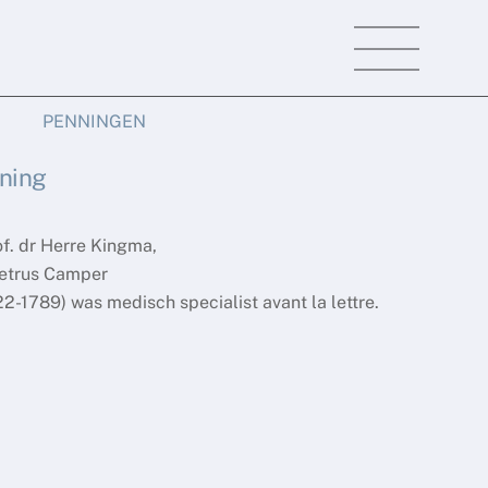
Menu
PENNINGEN
ning
of. dr Herre Kingma,
trus Camper
89) was medisch specialist avant la lettre.