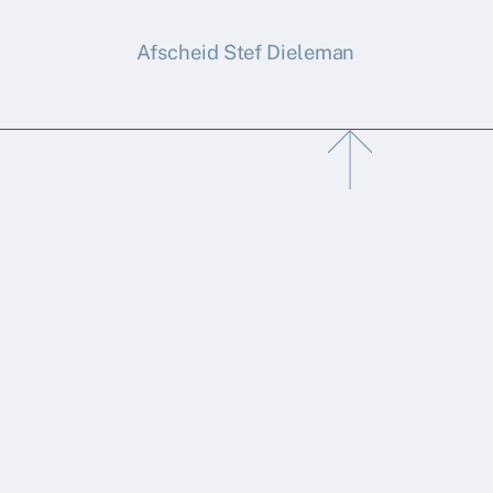
Afscheid Stef Dieleman
Back
To
Top