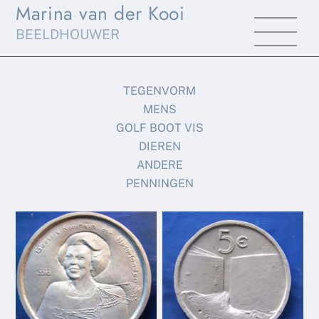
Marina van der Kooi
Skip
Men
to
BEELDHOUWER
content
TEGENVORM
MENS
GOLF BOOT VIS
DIEREN
ANDERE
PENNINGEN