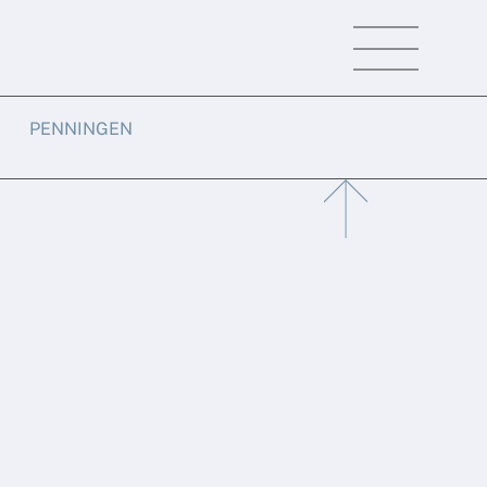
Menu
PENNINGEN
Back
To
Top