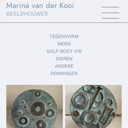
Marina van der Kooi
Skip
Men
to
BEELDHOUWER
content
TEGENVORM
MENS
GOLF BOOT VIS
DIEREN
ANDERE
PENNINGEN