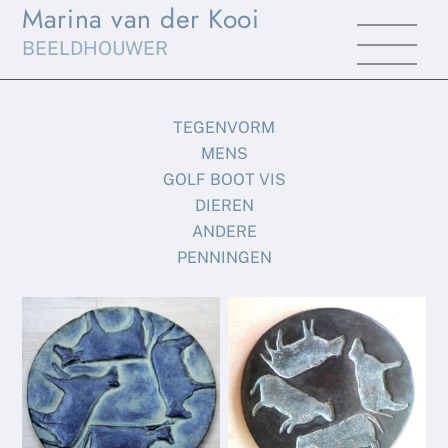
Marina van der Kooi
Skip
Men
to
BEELDHOUWER
content
TEGENVORM
MENS
GOLF BOOT VIS
DIEREN
ANDERE
PENNINGEN