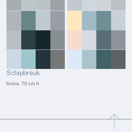
Schipbreuk
brons, 70 cm h
Back
To
Top