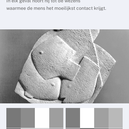
In elk geval hoort hij tot de wezens
waarmee de mens het moeilijkst contact krijgt.